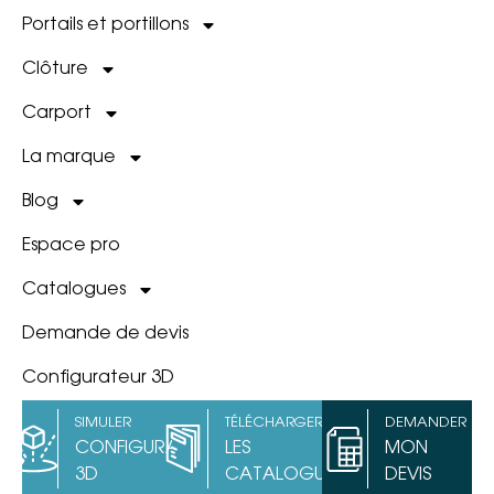
Portails et portillons
Clôture
Carport
La marque
Blog
Espace pro
Catalogues
Demande de devis
Configurateur 3D
SIMULER
TÉLÉCHARGER
DEMANDER
CONFIGURATEUR
LES
MON
3D
CATALOGUES
DEVIS