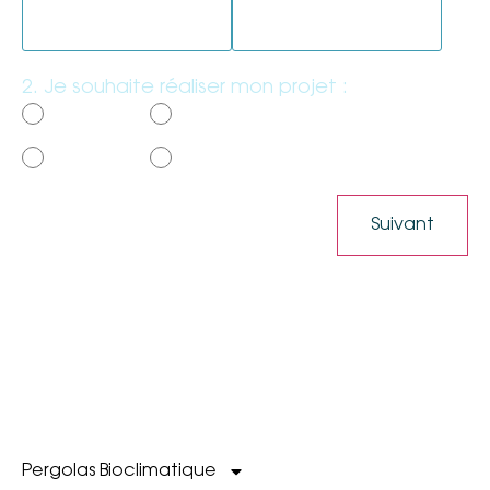
Une clôture
Un carport
2. Je souhaite réaliser mon projet :
*
Sous 3 mois
D’ici 6 mois
Plus tard
Je me renseigne
Pergolas Bioclimatique