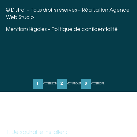
©
Distral
– Tous droits réservés – Réalisation
Agence
Web Studio
Mentions légales
–
Politique de confidentialité
1
2
3
MON BESOIN
MON PROJET
MON PROFIL
ÉTAPE 1 : MON BESOIN
MON EXTÉRIEUR IDÉAL
1. Je souhaite installer :
*