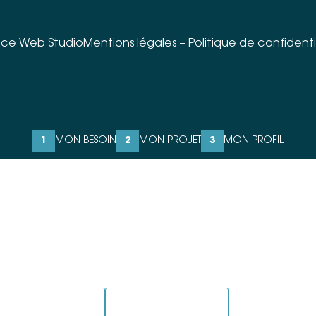
ce Web Studio
Mentions légales
–
Politique de confidenti
1
MON BESOIN
2
MON PROJET
3
MON PROFIL
AL