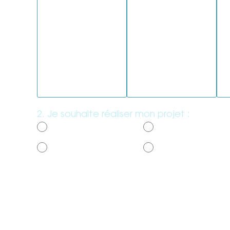
Une pergola
Un portal/portillon
Un
2. Je souhaite réaliser mon projet :
*
Sous 3 mois
D’ici 6 mois
Plus tard
Je me renseigne