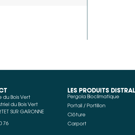
CT
LES PRODUITS DISTRA
Pergola Bioclimatique
 du Bois Vert
triel du Bois Vert
Portail / Portillon
RTET SUR GARONNE
Clôture
0 76
Carport