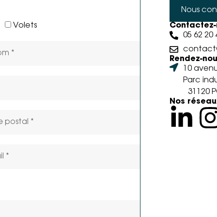
Nous con
Volets
Contactez-
05 62 20 
contact@
Rendez-nous
10 avenu
Parc indu
31120 P
Nos réseau