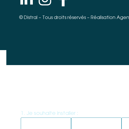
©
Distral
– Tous droits réservés – Réalisation
Agen
ÉTAPE 1 : MON BESOIN
MON EXTÉRIEUR IDÉ
1. Je souhaite installer :
*