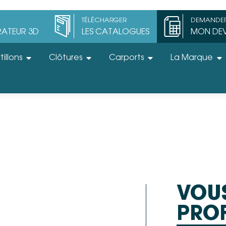
TÉLÉCHARGER
DEMANDE
ATEUR 3D
LES CATALOGUES
MON DEV
tillons
Clôtures
Carports
La Marque
VOUS
PROF