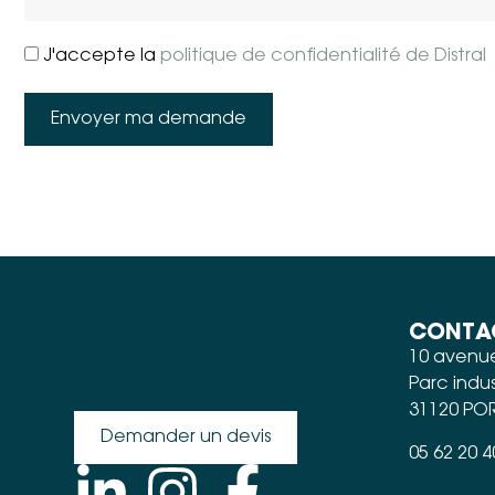
J'accepte la
politique de confidentialité de Distral
Envoyer ma demande
CONTA
10 avenue
Parc indus
31120 PO
Demander un devis
05 62 20 4