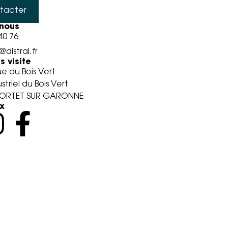
tacter
nous
40 76
distral.fr
 visite
e du Bois Vert
striel du Bois Vert
ORTET SUR GARONNE
x