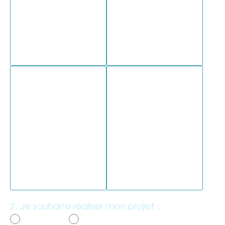
Une pergola
Un portal/portillon
Une clôture
Un carport
2. Je souhaite réaliser mon projet :
*
Sous 3 mois
D’ici 6 mois