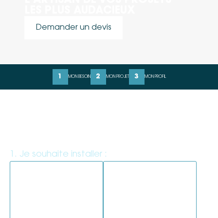
L’ARTISAN DE VOS PROJETS
LES PLUS AUDACIEUX
Demander un devis
1
2
3
MON BESOIN
MON PROJET
MON PROFIL
ÉTAPE 1 : MON BESOIN
MON EXTÉRIEUR IDÉAL
1. Je souhaite installer :
*